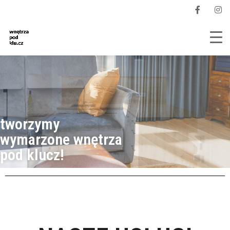
tworzymy
wymarzone wnętrza
pod klucz!