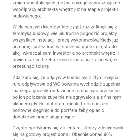
zmian w instalacjach można uniknąć zapraszając do
współpracy architekta wnętrz już na etapie projektu
budowlanego.
Wielu naszych klientów, którzy już raz zetknęli się z
tematyką budowy, wie jak trudno pogodzić projekty
wszystkich instalacji i pracę wykonawców. Kiedy już
przebrnęli przez trud wznoszenia domu, często do
akcji wkraczał sam Inwestor albo architekt wnętrz i…
stwierdzał, że trzeba zmienić instalacje, albo wręcz
przesunąć ścianę.
Zdarzało się, że odpływ w kuchni był z złym miejscu,
rura odpływowa od WC powinna wychodzić zupełnie
inaczej, a gniazdka w łazience trzeba było przenieść,
bo ich położenie zupełnie nie zgrywało się z finalnym
układem płytek i doborem mebli. To oznaczało
ponowne sięgnięcie do portfela żeby opłacić
dodatkowe prace adaptacyjne.
Często spotykamy się z klientami, którzy zdecydowali
się na gotowy projekt domu. Obecnie ponad 80%